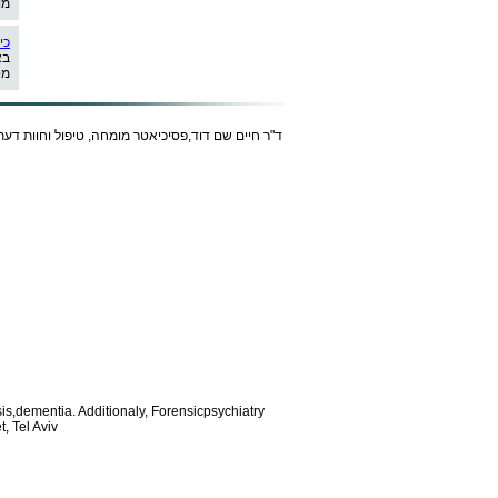
מו
כי
בא
מט
ד"ר חיים שם דוד,פסיכיאטר מומחה, טיפול וחוות דעת
is,dementia. Additionaly, Forensic
psychiatry
, Tel Aviv