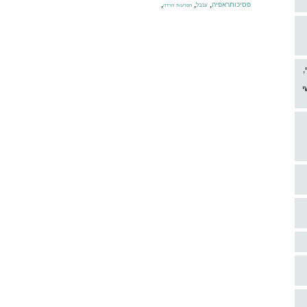
,
,
,
פסיכותראפיה
ענבל
הפרעות חרדה
,
י