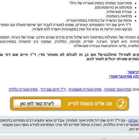
פסיכיאטר מומחה בפסיכיאטריה של הילד
פסיכולוג או נוירופסיכולוג.
עובדת סוציאלית.
מרפאה באומנות.
אחות עם הכשרה על בסיסית בפסיכיאטריה.
ד"ר חיים שם דוד והמומחים האחרים, שמים למטרה לעבוד תוך שיתוף פעולה עם המתר
מבקש חוות הדעת או נציגו וכל זאת במקצועיות ויושרה ללא פשרות.
ו המנחה של הפעילות במרפאה הוא שלכל אדם צרכים שונים והרכב שונה של בעיות. המומח
יתית היא לערוך הערכה יסודית, מקיפה, כוללנית, עמוקה ורב תחומית בפסיכיאטרי
ולוגיה, מדעי ההתנהגות ועבודה סוציאלית.
קים לעזרה? מתלבטים? אם כן, זה לעולם לא מאוחר מדי. ד"ר חיים שם דוד וצו
מחים שאיתו יכולים לעזור לכם.
כיאטר
חון פסיכוגריאטרי
אים:
פסיכיאטר מומחה
,
פסיכיאטריה משפטית
,
ד"ר חיים שם דוד
,
פסיכיאטריה כללית
 אנחנו
- עם ד"ר חיים שם דוד,פסיכיאטר מומחה, עובדים אנשי מקצוע רבים מומחים בתחומם
אפשרים ראייה כוללנית, הערכה וטיפול יסודיים לפי צרכי המתרפא.למידע נוסף ויעוץ מקצועי
ץ כאן..