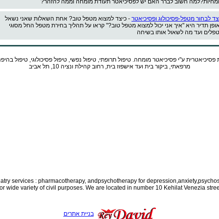
מחיות?למה חשוב לברר האם יש לפסיכיאטר תעודת מומחה וממה להזהר?
צד לבחור מטפל-פסיכולוג ופסיכיאטר
- כיצד למצוא מטפל טוב? אחת השאלות שאני נשאל
ופן תדיר היא "איך אני יכול למצוא מטפל טוב?" קראו על תהליך בחירת מטפל החל מסוגי
פלים ועד מה לשאול אותו בשיחה
 פסיכיאטרית ע"י
פסיכיאטר
מומחה. טיפול תרופתי, טיפול נפשי, טיפול פסיכולוגי, טיפול בהיפ
מרפאתי, ביקור בית ועד אישפוז בית, רחוב קהילת ונציה 10, תל אביב
iatry services : pharmacotherapy, and
psychotherapy for depression,anxiety,psychos
for wide variety of civil purposes. We are located in number 10 Kehilat Venezia street
בניית אתרים