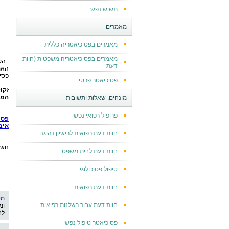
תשוש נפש
מאמרים
מאמרים בפסיכיאטריה כללית
מאמרים בפסיכיאטריה משפטית (חוות
הק
דעת
האמ
פסיכ
פסיכיאטר פרטי
זקו
המו
מונחים, שאלות ותשובות
פרופיל רפואי נפשי
פסי
איב
חוות דעת רפואית לרישיון נהיגה
נוש
חוות דעת לבית משפט
טיפול פסיכולוגי
חוות דעת רפואית
מי
חוות דעת עבור רשלנות רפואית
ומ
לח
פסיכיאטר טיפול נפשי