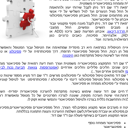
ית ומומחה בפסיכיאטריה משפטית.
פאת ד"ר שם דוד ניתן לקבל שירותי יעוץ ולהתאמת
ול החל מגיל הנעורים ועד לגיל השלישי על ידי אנשי
וע מתחומים שונים; החל מאבחון פסיכיאטרי,פסיכולוגי
יבחון על ידי פסיכוגריאטר.
פאת ד"ר שם דוד, ניתן לקבל מענה מקיף ומקצועי עבור
ון מצבים רגשיים ונפשיים, החל ממצבי
,
חרדה
,
דיכאון
, איבחון הפרעות קשב וריכוז (ADD או
ADHD), אלצהיימר, פסיכוזה, כאבים כרוניים כגון
ומיאלגיה,מיגרנה ועוד.
ייה הטיפולית במרפאה היא רב מימדית שמתאימה את הטיפול עבור המטופל והאפשרוי
פול הן רבות, החל מטיפול פסיכיאטרי תרופתי, דרך פסיכותרפיה על ידי
פסיכולוג
או טיפ
חתי ועד לשיטות טיפול מתקדמות כגון
היפנוזה
.
"ר שם דוד התמקצע בפסיכיאטריה משפטית ועורך חוות דעת רפואית של פסיכיאטר מומ
כים שונים: הליכים פליליים והליכים אזרחיים (
אפוטרופסות
,
צוואות
,
תביעת נכות לביט
י
ולגורמים אחרים ועוד...).
 שם דוד מתאים טיפול פסיכולוגי ע"י פסיכולוגים מורשים. ד"ר שם דוד מציע מספר שיטות טי
 פסיכולוגי החל מטיפול פסיכולוגי דינמי ע"י פסיכולוג / פסיכותרפיסט ועד לטיפול קוגניט
גותי ע"י פסיכולוג מומחה או פסיכיאטר.
ר חיים שם דוד עושה שימוש בשיטה מתקדמת להערכה פסיכיאטרית יסודית- השי
ורגת.זוהי שיטת הערכה מקיפה, שעונה לצרכיו הפרטניים של כל מטופל ומאפשרת ראי
נית והתחשבות כללית בצרכיו ולטיפול הפסיכיאטרי והנפשי שהוא זקוק לו.
טה זו מערבים אנשי מקצוע נוספים,לפי הצורך, החל מפסיכיאטרים ופסיכוגריאטרים,פסיכי
ים,פסיכולוג או עובדת סוציאלית,לשם השלמת ההערכה והצגת התמונה בכללותה.
 אנשי המקצוע העובדים בשיתוף פעולה עם ד"ר שם דוד:
פסיכיאטר מומחה נוסף
פסיכוגריאטר