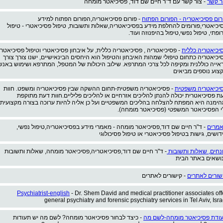
ר קשר
- צור קשר עם ד"ר חיים שם דוד, פסיכיאטר מומחה
רום פסיכיאטריה - הפורום הפתוח
- פורום פסיכיאטריה,הפורום הפתוח למידע
יכיאטרי,פורומים להחלפת מידע בפסיכיאטריה,שאלות ותשובות, טיפול פסיכיאטרי - טיפול
ופתי, טיפול נפשי,טיפול בהיפנוזה ועוד.
יכיאטריה כללית
- פסיכיאטריה , פסיכיאטריה כללית, על איבחון פסיכיאטרי וטיפול פסיכיאטרי
יכיאטריה כתחום טיפולי שמהות האיבחון והטיפול הוא היחסים הבינאישיים, ישנו צורך צורך
אייה כוללנית ומקיפה לכל צרכי המתרפא. שילוב היכולות של המטפל, המתרפא ושימוש באנש
צוע נוספים מביאים
יכיאטריה משפטית
- פסיכיאטריה משפטית-תחום ההשקה שבין פסיכיאטריה ומשפט. חוות
ת פסיכיאטרית יכולה להנתן להליכים אזרחיים או להליכים פליליים.חוות דעת מתוקפת
הימנה היא המפתח להצלחה בהליכים המשפטיים ועל כן אליה להיות ערוכה בצורה מקצועית
י הפסיכיאטר המשפטי (פסיכיאטר מומחה).
מרים
- ד"ר חיים שם דוד,פסיכיאטר מומחה - מאמרי מידע בפסיכיאטריה,טיפול נפשי,
דושים, גישות בטיפול פסיכיאטרי או טיפול פסיכולוגי
נחים, שאלות ותשובות
- ד"ר חיים שם דוד,פסיכיאטריה,פסיכיאטר מומחה, שאלות ותשובות
ושאים באתר הבית
שורים לאתרים
- קישורים לאתרים
Psychiatrist-english
- Dr. Shem David and medical practitioner associates off
general psychiatry and forensic psychiatry services in Tel Aviv, Isra
ודת פסיכיאטר מומחה-לשם מה
- כיצד לבחור פסיכיאטר מומחה? לשם מה יש תעודות