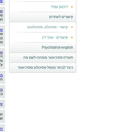
צו
דיכאון עמיד
פו
פס
קישורים לאתרים
תר
קישור - פסיכולוג, פסיכולוגים
פס
פס
קישורים - עורך דין
בר
מק
Psychiatrist-english
פס
דע
תעודת פסיכיאטר מומחה-לשם מה
ומ
ע"
כיצד לבחור מטפל-פסיכולוג ופסיכיאטר
מא
חי
מו
בנ
קי
er
el
תע