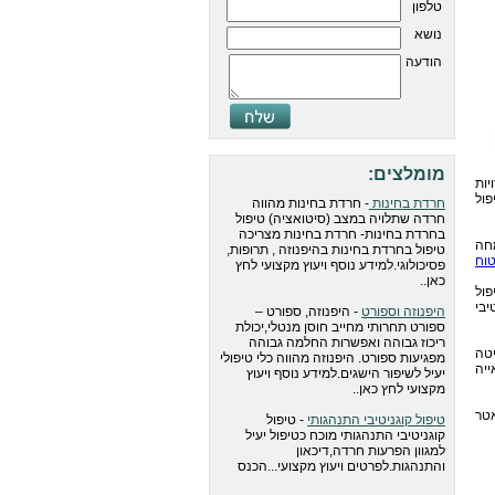
טלפון
נושא
הודעה
מומלצים:
ות
ול
חרדת בחינות
- חרדת בחינות מהווה
חרדה שתלויה במצב (סיטואציה) טיפול
בחרדת בחינות- חרדת בחינות מצריכה
חה
טיפול בחרדת בחינות בהיפנוזה , תרופות,
וח
פסיכולוגי.למידע נוסף ויעוץ מקצועי לחץ
כאן..
פול
יבי
היפנוזה וספורט
- היפנוזה, ספורט –
ספורט תחרותי מחייב חוסן מנטלי,יכולת
ריכוז גבוהה ואפשרות החלמה גבוהה
טה
מפגיעות ספורט. היפנוזה מהווה כלי טיפולי
יה
יעיל לשיפור הישגים.למידע נוסף ויעוץ
מקצועי לחץ כאן..
אטר
טיפול קוגניטיבי התנהגותי
- טיפול
קוגניטיבי התנהגותי מוכח כטיפול יעיל
למגוון הפרעות חרדה,דיכאון
והתנהגות.לפרטים ויעוץ מקצועי...הכנס