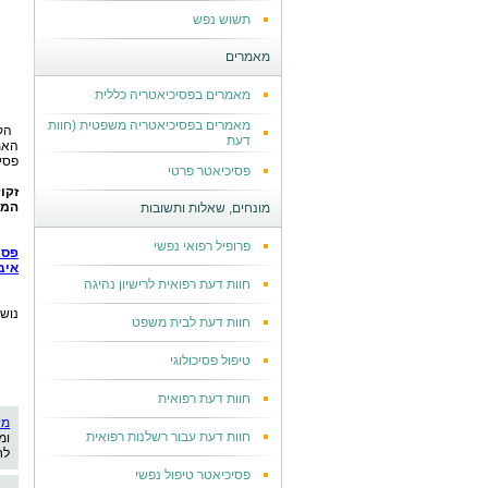
תשוש נפש
מאמרים
מאמרים בפסיכיאטריה כללית
מאמרים בפסיכיאטריה משפטית (חוות
הק
דעת
האמ
פסיכ
פסיכיאטר פרטי
זקו
המו
מונחים, שאלות ותשובות
פרופיל רפואי נפשי
פסי
איב
חוות דעת רפואית לרישיון נהיגה
נוש
חוות דעת לבית משפט
טיפול פסיכולוגי
חוות דעת רפואית
מי
חוות דעת עבור רשלנות רפואית
ומ
לח
פסיכיאטר טיפול נפשי