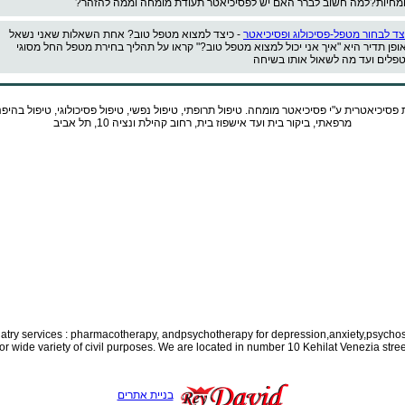
מחיות?למה חשוב לברר האם יש לפסיכיאטר תעודת מומחה וממה להזהר?
צד לבחור מטפל-פסיכולוג ופסיכיאטר
- כיצד למצוא מטפל טוב? אחת השאלות שאני נשאל
ופן תדיר היא "איך אני יכול למצוא מטפל טוב?" קראו על תהליך בחירת מטפל החל מסוגי
פלים ועד מה לשאול אותו בשיחה
 פסיכיאטרית ע"י
פסיכיאטר
מומחה. טיפול תרופתי, טיפול נפשי, טיפול פסיכולוגי, טיפול בהיפ
מרפאתי, ביקור בית ועד אישפוז בית, רחוב קהילת ונציה 10, תל אביב
iatry services : pharmacotherapy, and
psychotherapy for depression,anxiety,psychos
for wide variety of civil purposes. We are located in number 10 Kehilat Venezia street
בניית אתרים