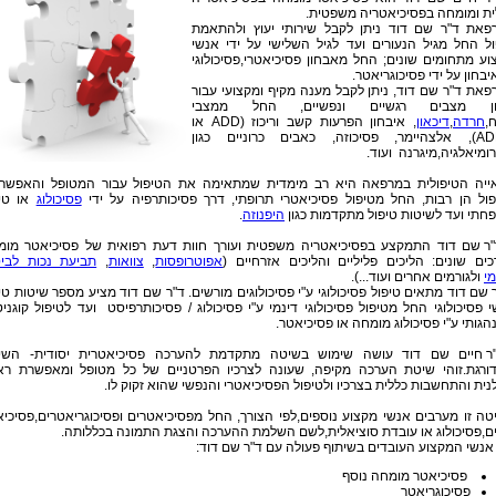
ית ומומחה בפסיכיאטריה משפטית.
פאת ד"ר שם דוד ניתן לקבל שירותי יעוץ ולהתאמת
ול החל מגיל הנעורים ועד לגיל השלישי על ידי אנשי
וע מתחומים שונים; החל מאבחון פסיכיאטרי,פסיכולוגי
יבחון על ידי פסיכוגריאטר.
פאת ד"ר שם דוד, ניתן לקבל מענה מקיף ומקצועי עבור
ון מצבים רגשיים ונפשיים, החל ממצבי
,
חרדה
,
דיכאון
, איבחון הפרעות קשב וריכוז (ADD או
ADHD), אלצהיימר, פסיכוזה, כאבים כרוניים כגון
ומיאלגיה,מיגרנה ועוד.
ייה הטיפולית במרפאה היא רב מימדית שמתאימה את הטיפול עבור המטופל והאפשרוי
פול הן רבות, החל מטיפול פסיכיאטרי תרופתי, דרך פסיכותרפיה על ידי
פסיכולוג
או טיפ
חתי ועד לשיטות טיפול מתקדמות כגון
היפנוזה
.
"ר שם דוד התמקצע בפסיכיאטריה משפטית ועורך חוות דעת רפואית של פסיכיאטר מומ
כים שונים: הליכים פליליים והליכים אזרחיים (
אפוטרופסות
,
צוואות
,
תביעת נכות לביט
י
ולגורמים אחרים ועוד...).
 שם דוד מתאים טיפול פסיכולוגי ע"י פסיכולוגים מורשים. ד"ר שם דוד מציע מספר שיטות טי
 פסיכולוגי החל מטיפול פסיכולוגי דינמי ע"י פסיכולוג / פסיכותרפיסט ועד לטיפול קוגניט
גותי ע"י פסיכולוג מומחה או פסיכיאטר.
ר חיים שם דוד עושה שימוש בשיטה מתקדמת להערכה פסיכיאטרית יסודית- השי
ורגת.זוהי שיטת הערכה מקיפה, שעונה לצרכיו הפרטניים של כל מטופל ומאפשרת ראי
נית והתחשבות כללית בצרכיו ולטיפול הפסיכיאטרי והנפשי שהוא זקוק לו.
טה זו מערבים אנשי מקצוע נוספים,לפי הצורך, החל מפסיכיאטרים ופסיכוגריאטרים,פסיכי
ים,פסיכולוג או עובדת סוציאלית,לשם השלמת ההערכה והצגת התמונה בכללותה.
 אנשי המקצוע העובדים בשיתוף פעולה עם ד"ר שם דוד:
פסיכיאטר מומחה נוסף
פסיכוגריאטר