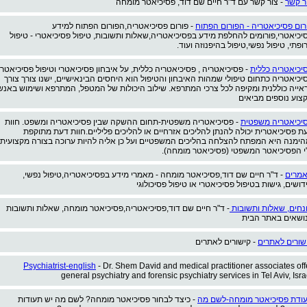
ר קשר
- צור קשר עם ד"ר חיים שם דוד, פסיכיאטר מומחה
רום פסיכיאטריה - הפורום הפתוח
- פורום פסיכיאטריה,הפורום הפתוח למידע
יכיאטרי,פורומים להחלפת מידע בפסיכיאטריה,שאלות ותשובות, טיפול פסיכיאטרי - טיפול
ופתי, טיפול נפשי,טיפול בהיפנוזה ועוד.
יכיאטריה כללית
- פסיכיאטריה , פסיכיאטריה כללית, על איבחון פסיכיאטרי וטיפול פסיכיאטרי
יכיאטריה כתחום טיפולי שמהות האיבחון והטיפול הוא היחסים הבינאישיים, ישנו צורך צורך
אייה כוללנית ומקיפה לכל צרכי המתרפא. שילוב היכולות של המטפל, המתרפא ושימוש באנש
צוע נוספים מביאים
יכיאטריה משפטית
- פסיכיאטריה משפטית-תחום ההשקה שבין פסיכיאטריה ומשפט. חוות
ת פסיכיאטרית יכולה להנתן להליכים אזרחיים או להליכים פליליים.חוות דעת מתוקפת
הימנה היא המפתח להצלחה בהליכים המשפטיים ועל כן אליה להיות ערוכה בצורה מקצועית
י הפסיכיאטר המשפטי (פסיכיאטר מומחה).
מרים
- ד"ר חיים שם דוד,פסיכיאטר מומחה - מאמרי מידע בפסיכיאטריה,טיפול נפשי,
דושים, גישות בטיפול פסיכיאטרי או טיפול פסיכולוגי
נחים, שאלות ותשובות
- ד"ר חיים שם דוד,פסיכיאטריה,פסיכיאטר מומחה, שאלות ותשובות
ושאים באתר הבית
שורים לאתרים
- קישורים לאתרים
Psychiatrist-english
- Dr. Shem David and medical practitioner associates off
general psychiatry and forensic psychiatry services in Tel Aviv, Isra
ודת פסיכיאטר מומחה-לשם מה
- כיצד לבחור פסיכיאטר מומחה? לשם מה יש תעודות