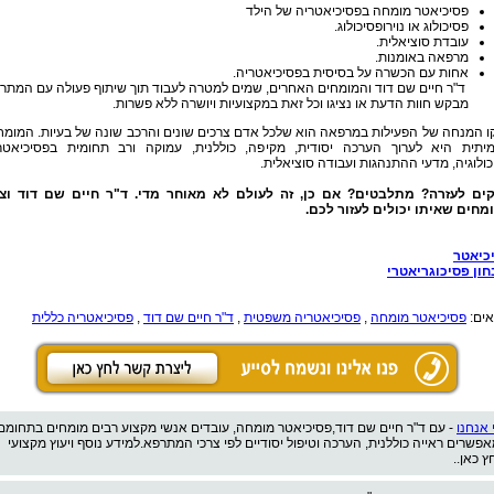
פסיכיאטר מומחה בפסיכיאטריה של הילד
פסיכולוג או נוירופסיכולוג.
עובדת סוציאלית.
מרפאה באומנות.
אחות עם הכשרה על בסיסית בפסיכיאטריה.
ד"ר חיים שם דוד והמומחים האחרים, שמים למטרה לעבוד תוך שיתוף פעולה עם המתר
מבקש חוות הדעת או נציגו וכל זאת במקצועיות ויושרה ללא פשרות.
ו המנחה של הפעילות במרפאה הוא שלכל אדם צרכים שונים והרכב שונה של בעיות. המומח
יתית היא לערוך הערכה יסודית, מקיפה, כוללנית, עמוקה ורב תחומית בפסיכיאטרי
ולוגיה, מדעי ההתנהגות ועבודה סוציאלית.
קים לעזרה? מתלבטים? אם כן, זה לעולם לא מאוחר מדי. ד"ר חיים שם דוד וצו
מחים שאיתו יכולים לעזור לכם.
כיאטר
חון פסיכוגריאטרי
אים:
פסיכיאטר מומחה
,
פסיכיאטריה משפטית
,
ד"ר חיים שם דוד
,
פסיכיאטריה כללית
 אנחנו
- עם ד"ר חיים שם דוד,פסיכיאטר מומחה, עובדים אנשי מקצוע רבים מומחים בתחומם
אפשרים ראייה כוללנית, הערכה וטיפול יסודיים לפי צרכי המתרפא.למידע נוסף ויעוץ מקצועי
ץ כאן..