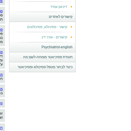
צו
דיכאון עמיד
פו
פס
קישורים לאתרים
תר
קישור - פסיכולוג, פסיכולוגים
פס
פס
קישורים - עורך דין
בר
מק
Psychiatrist-english
פס
דע
תעודת פסיכיאטר מומחה-לשם מה
ומ
ע"
כיצד לבחור מטפל-פסיכולוג ופסיכיאטר
מא
חי
מו
בנ
קי
er
el
תע