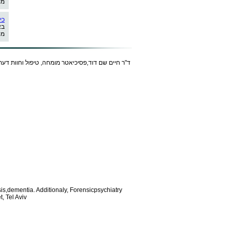
מו
כי
בא
מט
ד"ר חיים שם דוד,פסיכיאטר מומחה, טיפול וחוות דעת
is,dementia. Additionaly, Forensic
psychiatry
, Tel Aviv