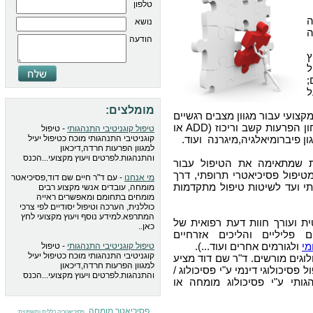
טלפון
נושא
ה
הודעה
ץ
ל
;
ל
מומלצים:
צועי עבור מגוון מצבים רגשיים
, איבחון הפרעות קשב וריכוז (ADD או
טיפול קוגניטיבי התנהגותי
- טיפול
קוגניטיבי התנהגותי מוכח כטיפול יעיל
למגוון הפרעות חרדה,דיכאון
והתנהגות.לפרטים ויעוץ מקצועי...הכנס
ת שמתאימה את הטיפול עבור
טיפול פסיכיאטרי תרופתי, דרך
מי אנחנו
- עם ד"ר חיים שם דוד,פסיכיאטר
י ועד לשיטות טיפול מתקדמות
מומחה, עובדים אנשי מקצוע רבים
מומחים בתחומם ומאפשרים ראייה
כוללנית, הערכה וטיפול יסודיים לפי צרכי
המתרפא.למידע נוסף ויעוץ מקצועי לחץ
 ועורך חוות דעת רפואית של
כאן..
 פליליים והליכים אזרחיים
מי
ולגורמים אחרים ועוד...).
טיפול קוגניטיבי התנהגותי
- טיפול
קוגניטיבי התנהגותי מוכח כטיפול יעיל
לוגים מורשים. ד"ר שם דוד מציע
למגוון הפרעות חרדה,דיכאון
פסיכולוגי דינמי ע"י פסיכולוג /
והתנהגות.לפרטים ויעוץ מקצועי...הכנס
גותי ע"י פסיכולוג מומחה או
פסיכיאטר מומחה
,
,
פסיכיאטריה כללית ומשפטית