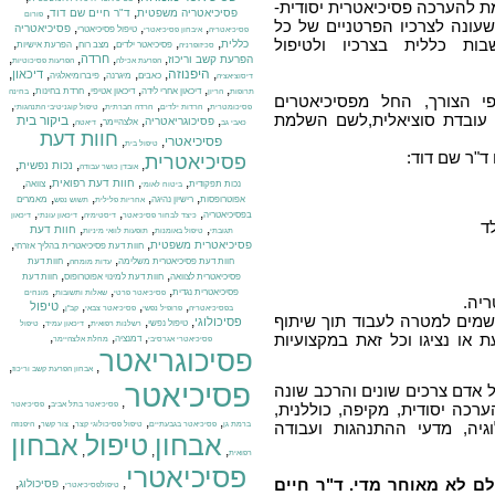
ת להערכה פסיכיאטרית יסודית-
,
,
פסיכיאטריה משפטית
ד"ר חיים שם דוד
פורום
עונה לצרכיו הפרטניים של כל
,
,
,
פסיכיאטריה
טיפול פסיכיאטרי
פסיכיאטריה
איבחון פסיכיאטרי
ות כללית בצרכיו ולטיפול
,
,
,
,
,
כללית
פסיכיאטר ילדים
מצב רוח
הפרעת אישיות
סכיזופרניה
,
,
,
,
חרדה
הפרעת קשב וריכוז
הפרעת אכילה
הפרעות פסיכוטיות
,
היפנוזה
,
,
,
,
,
דיכאון
כאבים
מיגרנה
פיברומיאלגיה
דיסוציאציה
,
,
,
,
,
דיכאון אחרי לידה
דיכאון אטיפי
חרדת בחינות
תרופות
הריון
בחינה
י הצורך, החל מפסיכיאטרים
,
,
,
,
פסיכומטרית
חרדות ילדים
חרדה חברתית
טיפול קוגניטיבי התנהגותי
או עובדת סוציאלית,לשם השלמת
,
,
,
,
ביקור בית
פסיכוגריאטריה
אלצהיימר
כאבי גב
דיאטה
חוות דעת
פסיכיאטרי
,
,
טיפול בית
ד"ר שם דוד:
פסיכיאטרית
,
,
,
נכות נפשית
אובדן כושר עבודה
,
,
,
,
חוות דעת רפואית
נכות תפקודית
צוואה
ביטוח לאומי
,
,
,
,
אפוטרופסות
רישיון נהיגה
מאמרים
אחריות פלילית
תשוש נפש
,
,
,
,
בפסיכיאטריה
כיצד לבחור פסיכיאטר
דיסטימיה
דיכאון עונתי
דיכאון
ד
,
,
,
חוות דעת
תגובתי
טיפול באומנות
תופעות לוואי מיניות
,
,
פסיכיאטרית משפטית
חוות דעת פסיכיאטרית בהליך אזרחי
,
,
חוות דעת פסיכיאטרית משלימה
חוות דעת
עדות מומחה
,
,
פסיכיאטרית לצוואה
חוות דעת למינוי אפוטרופוס
חוות דעת
,
,
,
פסיכיאטרית נגדית
פסיכיאטר פרטי
שאלות ותשובות
מונחים
יה.
,
,
,
,
טיפול
בפסיכיאטריה
פרופיל נפשי
פסיכיאטר צבאי
קב"ן
שמים למטרה לעבוד תוך שיתוף
,
,
,
,
פסיכולוגי
טיפול נפשי
רשלנות רפואית
דיכאון עמיד
טיפול
,
,
,
או נציגו וכל זאת במקצועיות
דמנציה
פסיכיאטרי אגרסיבי
מחלת אלצהיימר
פסיכוגריאטר
,
,
אבחון הפרעת קשב וריכוז
פסיכיאטר
אדם צרכים שונים והרכב שונה
,
,
פסיכיאטר בתל אביב
פסיכיאטר
רכה יסודית, מקיפה, כוללנית,
,
,
,
,
גיה, מדעי ההתנהגות ועבודה
ברמת גן
פסיכיאטר בגבעתיים
טיפול פסיכולוגי קצר
צור קשר
היפנוזה
אבחון
טיפול
אבחון
,
,
,
רפואית
פסיכיאטרי
לם לא מאוחר מדי. ד"ר חיים
,
,
,
פסיכולוג
טיפולפסיכיאטרי