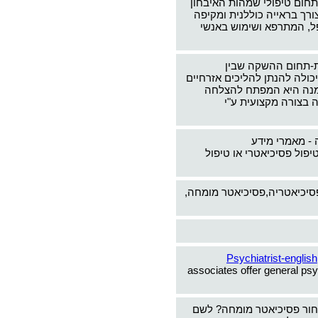
תחום טיפולי שמהות האיבחון
צורך בראייה כוללנית ומקיפה
ל, המתרפא ושימוש באנשי
-תחום ההשקה שבין
כולה להנתן להליכים אזרחיים
ימנה היא המפתח להצלחה
 בצורה מקצועית ע"י
 - מאמרי מידע
יפול פסיכיאטרי או טיפול
פסיכיאטריה,פסיכיאטר מומחה,
Psychiatrist-english
associates offer general psy
חור פסיכיאטר מומחה? לשם