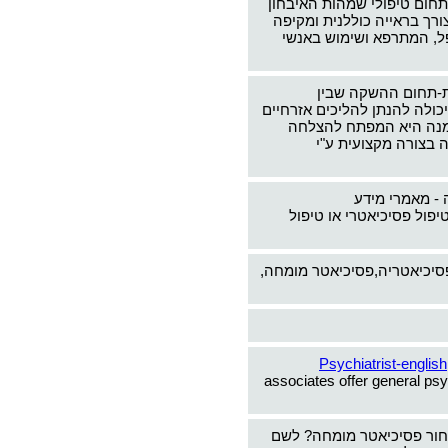
תחום טיפולי שמהות האיבחון
צורך בראייה כוללנית ומקיפה
ל, המתרפא ושימוש באנשי
-תחום ההשקה שבין
כולה להנתן להליכים אזרחיים
ימנה היא המפתח להצלחה
 בצורה מקצועית ע"י
 - מאמרי מידע
יפול פסיכיאטרי או טיפול
פסיכיאטריה,פסיכיאטר מומחה,
Psychiatrist-english
associates offer general psy
חור פסיכיאטר מומחה? לשם