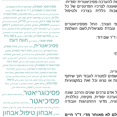
ת להערכה פסיכיאטרית יסודית-
עונה לצרכיו הפרטניים של כל
פסיכיאטר מומחה
,
,
פסיכיאטריה כללית ומשפטית
ות כללית בצרכיו ולטיפול
,
,
פסיכיאטריה משפטית
ד"ר חיים שם דוד
פורום
,
,
,
פסיכיאטריה
טיפול פסיכיאטרי
פסיכיאטריה
איבחון פסיכיאטרי
,
,
,
,
,
כללית
פסיכיאטר ילדים
מצב רוח
הפרעת אישיות
סכיזופרניה
,
,
,
,
חרדה
הפרעת קשב וריכוז
הפרעת אכילה
הפרעות פסיכוטיות
י הצורך, החל מפסיכיאטרים
,
היפנוזה
,
,
,
,
,
דיכאון
כאבים
מיגרנה
פיברומיאלגיה
דיסוציאציה
או עובדת סוציאלית,לשם השלמת
,
,
,
,
,
דיכאון אחרי לידה
דיכאון אטיפי
חרדת בחינות
תרופות
הריון
בחינה
,
,
,
,
פסיכומטרית
חרדות ילדים
חרדה חברתית
טיפול קוגניטיבי התנהגותי
,
,
,
,
ביקור בית
פסיכוגריאטריה
אלצהיימר
ד"ר שם דוד:
כאבי גב
דיאטה
חוות דעת
פסיכיאטרי
,
,
טיפול בית
פסיכיאטרית
,
,
,
נכות נפשית
אובדן כושר עבודה
,
,
,
,
חוות דעת רפואית
נכות תפקודית
צוואה
ביטוח לאומי
ד
,
,
,
,
אפוטרופסות
רישיון נהיגה
מאמרים
אחריות פלילית
תשוש נפש
,
,
,
,
בפסיכיאטריה
כיצד לבחור פסיכיאטר
דיסטימיה
דיכאון עונתי
דיכאון
,
,
,
חוות דעת
תגובתי
טיפול באומנות
תופעות לוואי מיניות
,
,
פסיכיאטרית משפטית
חוות דעת פסיכיאטרית בהליך אזרחי
,
,
חוות דעת פסיכיאטרית משלימה
חוות דעת
עדות מומחה
יה.
,
,
פסיכיאטרית לצוואה
חוות דעת למינוי אפוטרופוס
חוות דעת
שמים למטרה לעבוד תוך שיתוף
,
,
,
פסיכיאטרית נגדית
פסיכיאטר פרטי
שאלות ותשובות
מונחים
,
,
,
,
או נציגו וכל זאת במקצועיות
טיפול
בפסיכיאטריה
פרופיל נפשי
פסיכיאטר צבאי
קב"ן
,
,
,
,
פסיכולוגי
טיפול נפשי
רשלנות רפואית
דיכאון עמיד
טיפול
,
,
,
דמנציה
פסיכיאטרי אגרסיבי
מחלת אלצהיימר
פסיכוגריאטר
אדם צרכים שונים והרכב שונה
,
,
אבחון הפרעת קשב וריכוז
רכה יסודית, מקיפה, כוללנית,
פסיכיאטר
גיה, מדעי ההתנהגות ועבודה
,
,
פסיכיאטר בתל אביב
פסיכיאטר
,
,
,
,
ברמת גן
פסיכיאטר בגבעתיים
טיפול פסיכולוגי קצר
צור קשר
היפנוזה
אבחון
טיפול
אבחון
,
,
,
לם לא מאוחר מדי. ד"ר חיים
רפואית