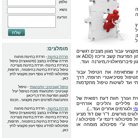
טלפון
נושא
ה
הודעה
ץ
ל
;
ל
מומלצים:
צועי עבור מגוון מצבים רגשיים
, איבחון הפרעות קשב וריכוז (ADD או
חרדת בחינות
- חרדת בחינות מהווה
חרדה שתלויה במצב (סיטואציה) טיפול
בחרדת בחינות- חרדת בחינות מצריכה
טיפול בחרדת בחינות בהיפנוזה , תרופות,
ת שמתאימה את הטיפול עבור
פסיכולוגי.למידע נוסף ויעוץ מקצועי לחץ
טיפול פסיכיאטרי תרופתי, דרך
כאן..
י ועד לשיטות טיפול מתקדמות
טיפול קוגניטיבי התנהגותי
- טיפול
קוגניטיבי התנהגותי מוכח כטיפול יעיל
למגוון הפרעות חרדה,דיכאון
 ועורך חוות דעת רפואית של
והתנהגות.לפרטים ויעוץ מקצועי...הכנס
 פליליים והליכים אזרחיים
מי
ולגורמים אחרים ועוד...).
חרדת בחינות
- חרדת בחינות מהווה
חרדה שתלויה במצב (סיטואציה) טיפול
לוגים מורשים. ד"ר שם דוד מציע
בחרדת בחינות- חרדת בחינות מצריכה
פסיכולוגי דינמי ע"י פסיכולוג /
טיפול בחרדת בחינות בהיפנוזה , תרופות,
גותי ע"י פסיכולוג מומחה או
פסיכולוגי.למידע נוסף ויעוץ מקצועי לחץ
כאן..