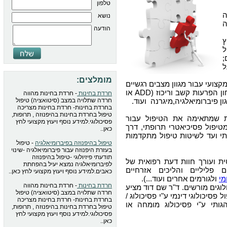
טלפון
נושא
ה
הודעה
ץ
ל
;
ל
מומלצים:
צועי עבור מגוון מצבים רגשיים
, איבחון הפרעות קשב וריכוז (ADD או
חרדת בחינות
- חרדת בחינות מהווה
חרדה שתלויה במצב (סיטואציה) טיפול
בחרדת בחינות- חרדת בחינות מצריכה
טיפול בחרדת בחינות בהיפנוזה , תרופות,
ת שמתאימה את הטיפול עבור
פסיכולוגי.למידע נוסף ויעוץ מקצועי לחץ
טיפול פסיכיאטרי תרופתי, דרך
כאן..
י ועד לשיטות טיפול מתקדמות
טיפול בהיפנוזה בפיברומיאלגיה
- טיפול
בעזרת היפנוזה עבור פיברומיאלגיה -שינוי
תודעתי פיזיולוגי -טיפול בהיפנוזה
 ועורך חוות דעת רפואית של
לפיברומיאלגיה נמצא יעיל בהפחתת
 פליליים והליכים אזרחיים
כאבים.למידע נוסף ויעוץ מקצועי לחץ כאן..
מי
ולגורמים אחרים ועוד...).
חרדת בחינות
- חרדת בחינות מהווה
לוגים מורשים. ד"ר שם דוד מציע
חרדה שתלויה במצב (סיטואציה) טיפול
פסיכולוגי דינמי ע"י פסיכולוג /
בחרדת בחינות- חרדת בחינות מצריכה
גותי ע"י פסיכולוג מומחה או
טיפול בחרדת בחינות בהיפנוזה , תרופות,
פסיכולוגי.למידע נוסף ויעוץ מקצועי לחץ
כאן..