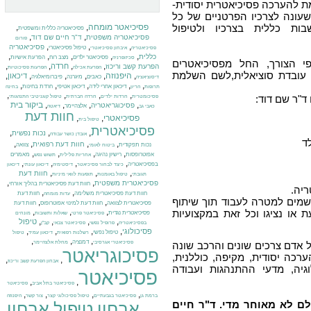
ת להערכה פסיכיאטרית יסודית-
עונה לצרכיו הפרטניים של כל
ות כללית בצרכיו ולטיפול
פסיכיאטר מומחה
,
,
פסיכיאטריה כללית ומשפטית
,
,
פסיכיאטריה משפטית
ד"ר חיים שם דוד
פורום
,
,
,
פסיכיאטריה
טיפול פסיכיאטרי
פסיכיאטריה
איבחון פסיכיאטרי
,
,
,
,
,
כללית
פסיכיאטר ילדים
מצב רוח
הפרעת אישיות
סכיזופרניה
י הצורך, החל מפסיכיאטרים
,
,
,
,
חרדה
הפרעת קשב וריכוז
הפרעת אכילה
הפרעות פסיכוטיות
או עובדת סוציאלית,לשם השלמת
,
היפנוזה
,
,
,
,
,
דיכאון
כאבים
מיגרנה
פיברומיאלגיה
דיסוציאציה
,
,
,
,
,
דיכאון אחרי לידה
דיכאון אטיפי
חרדת בחינות
תרופות
הריון
בחינה
,
,
,
,
ד"ר שם דוד:
פסיכומטרית
חרדות ילדים
חרדה חברתית
טיפול קוגניטיבי התנהגותי
,
,
,
,
ביקור בית
פסיכוגריאטריה
אלצהיימר
כאבי גב
דיאטה
חוות דעת
פסיכיאטרי
,
,
טיפול בית
פסיכיאטרית
,
,
,
נכות נפשית
אובדן כושר עבודה
ד
,
,
,
,
חוות דעת רפואית
נכות תפקודית
צוואה
ביטוח לאומי
,
,
,
,
אפוטרופסות
רישיון נהיגה
מאמרים
אחריות פלילית
תשוש נפש
,
,
,
,
בפסיכיאטריה
כיצד לבחור פסיכיאטר
דיסטימיה
דיכאון עונתי
דיכאון
,
,
,
חוות דעת
תגובתי
טיפול באומנות
תופעות לוואי מיניות
,
,
פסיכיאטרית משפטית
חוות דעת פסיכיאטרית בהליך אזרחי
יה.
,
,
חוות דעת פסיכיאטרית משלימה
חוות דעת
עדות מומחה
שמים למטרה לעבוד תוך שיתוף
,
,
פסיכיאטרית לצוואה
חוות דעת למינוי אפוטרופוס
חוות דעת
,
,
,
או נציגו וכל זאת במקצועיות
פסיכיאטרית נגדית
פסיכיאטר פרטי
שאלות ותשובות
מונחים
,
,
,
,
טיפול
בפסיכיאטריה
פרופיל נפשי
פסיכיאטר צבאי
קב"ן
,
,
,
,
פסיכולוגי
טיפול נפשי
רשלנות רפואית
דיכאון עמיד
טיפול
,
,
,
דמנציה
פסיכיאטרי אגרסיבי
מחלת אלצהיימר
אדם צרכים שונים והרכב שונה
פסיכוגריאטר
רכה יסודית, מקיפה, כוללנית,
,
,
אבחון הפרעת קשב וריכוז
גיה, מדעי ההתנהגות ועבודה
פסיכיאטר
,
,
פסיכיאטר בתל אביב
פסיכיאטר
,
,
,
,
ברמת גן
פסיכיאטר בגבעתיים
טיפול פסיכולוגי קצר
צור קשר
היפנוזה
לם לא מאוחר מדי. ד"ר חיים
אבחון
טיפול
אבחון