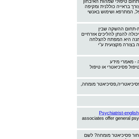
תחום טיפולי שמהות האיבחון
צורך בראייה כוללנית ומקיפה
ל, המתרפא ושימוש באנשי
-תחום ההשקה שבין
כולה להנתן להליכים אזרחיים
ימנה היא המפתח להצלחה
 בצורה מקצועית ע"י
 - מאמרי מידע
יפול פסיכיאטרי או טיפול
פסיכיאטריה,פסיכיאטר מומחה,
Psychiatrist-english
associates offer general psy
חור פסיכיאטר מומחה? לשם