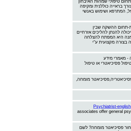
תחום טיפולי שמהות האיבחון
צורך בראייה כוללנית ומקיפה
ל, המתרפא ושימוש באנשי
-תחום ההשקה שבין
כולה להנתן להליכים אזרחיים
ימנה היא המפתח להצלחה
 בצורה מקצועית ע"י
 - מאמרי מידע
יפול פסיכיאטרי או טיפול
פסיכיאטריה,פסיכיאטר מומחה,
Psychiatrist-english
associates offer general psy
חור פסיכיאטר מומחה? לשם