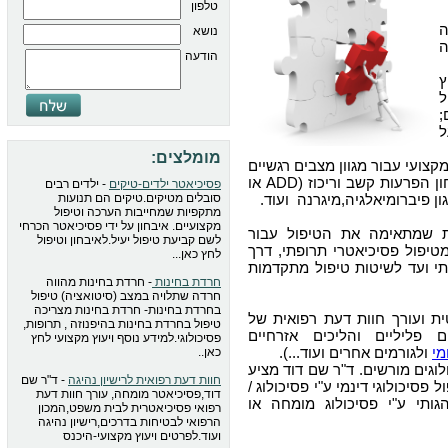
טלפון
נושא
ה
הודעה
ץ
ל
;
ל
מומלצים:
צועי עבור מגוון מצבים רגשיים
, איבחון הפרעות קשב וריכוז (ADD או
פסיכיאטר ילדים-טיקים
- ילדים רבים
סובלים מטיקים.טיקים הם תנועות
מתקפיות שמחייבות הערכה וטיפול
מקצועיים. איבחון על ידי פסיכיאטר הכרחי
ת שמתאימה את הטיפול עבור
לשם קביעת טיפול יעיל.לאיבחון וטיפול
טיפול פסיכיאטרי תרופתי, דרך
לחץ כאן...
י ועד לשיטות טיפול מתקדמות
חרדת בחינות
- חרדת בחינות מהווה
חרדה שתלויה במצב (סיטואציה) טיפול
בחרדת בחינות- חרדת בחינות מצריכה
 ועורך חוות דעת רפואית של
טיפול בחרדת בחינות בהיפנוזה , תרופות,
 פליליים והליכים אזרחיים
פסיכולוגי.למידע נוסף ויעוץ מקצועי לחץ
מי
ולגורמים אחרים ועוד...).
כאן..
לוגים מורשים. ד"ר שם דוד מציע
חוות דעת רפואית לרישיון נהיגה
- ד"ר שם
פסיכולוגי דינמי ע"י פסיכולוג /
דוד,פסיכיאטר מומחה, עורך חוות דעת
גותי ע"י פסיכולוג מומחה או
רפואי פסיכיאטרית לבית משפט,המכון
הרפואי לבטיחות בדרכים,רישיון נהיגה
ועוד.לפרטים ויעוץ מקצועי-היכנס