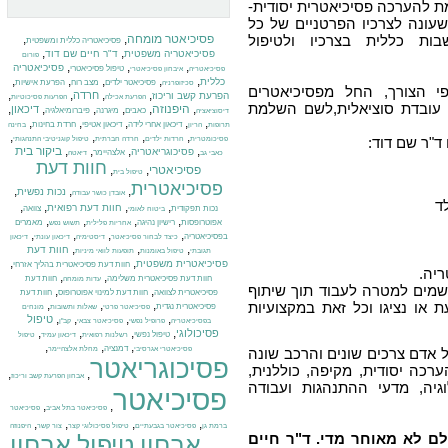
ת להערכה פסיכיאטרית יסודית-
עונה לצרכיו הפרטניים של כל
ות כללית בצרכיו ולטיפול
פסיכיאטר מומחה
,
,
פסיכיאטריה כללית ומשפטית
,
,
פסיכיאטריה משפטית
ד"ר חיים שם דוד
פורום
,
,
,
פסיכיאטריה
טיפול פסיכיאטרי
פסיכיאטריה
איבחון פסיכיאטרי
,
,
,
,
,
כללית
פסיכיאטר ילדים
מצב רוח
הפרעת אישיות
סכיזופרניה
י הצורך, החל מפסיכיאטרים
,
,
,
,
חרדה
הפרעת קשב וריכוז
הפרעת אכילה
הפרעות פסיכוטיות
או עובדת סוציאלית,לשם השלמת
,
היפנוזה
,
,
,
,
,
דיכאון
כאבים
מיגרנה
פיברומיאלגיה
דיסוציאציה
,
,
,
,
,
דיכאון אחרי לידה
דיכאון אטיפי
חרדת בחינות
תרופות
הריון
בחינה
,
,
,
,
ד"ר שם דוד:
פסיכומטרית
חרדות ילדים
חרדה חברתית
טיפול קוגניטיבי התנהגותי
,
,
,
,
ביקור בית
פסיכוגריאטריה
אלצהיימר
כאבי גב
דיאטה
חוות דעת
פסיכיאטרי
,
,
טיפול בית
פסיכיאטרית
,
,
,
נכות נפשית
אובדן כושר עבודה
ד
,
,
,
,
חוות דעת רפואית
נכות תפקודית
צוואה
ביטוח לאומי
,
,
,
,
אפוטרופסות
רישיון נהיגה
מאמרים
אחריות פלילית
תשוש נפש
,
,
,
,
בפסיכיאטריה
כיצד לבחור פסיכיאטר
דיסטימיה
דיכאון עונתי
דיכאון
,
,
,
חוות דעת
תגובתי
טיפול באומנות
תופעות לוואי מיניות
,
,
פסיכיאטרית משפטית
חוות דעת פסיכיאטרית בהליך אזרחי
יה.
,
,
חוות דעת פסיכיאטרית משלימה
חוות דעת
עדות מומחה
שמים למטרה לעבוד תוך שיתוף
,
,
פסיכיאטרית לצוואה
חוות דעת למינוי אפוטרופוס
חוות דעת
,
,
,
או נציגו וכל זאת במקצועיות
פסיכיאטרית נגדית
פסיכיאטר פרטי
שאלות ותשובות
מונחים
,
,
,
,
טיפול
בפסיכיאטריה
פרופיל נפשי
פסיכיאטר צבאי
קב"ן
,
,
,
,
פסיכולוגי
טיפול נפשי
רשלנות רפואית
דיכאון עמיד
טיפול
,
,
,
דמנציה
פסיכיאטרי אגרסיבי
מחלת אלצהיימר
אדם צרכים שונים והרכב שונה
פסיכוגריאטר
רכה יסודית, מקיפה, כוללנית,
,
,
אבחון הפרעת קשב וריכוז
גיה, מדעי ההתנהגות ועבודה
פסיכיאטר
,
,
פסיכיאטר בתל אביב
פסיכיאטר
,
,
,
,
ברמת גן
פסיכיאטר בגבעתיים
טיפול פסיכולוגי קצר
צור קשר
היפנוזה
לם לא מאוחר מדי. ד"ר חיים
אבחון
טיפול
אבחון