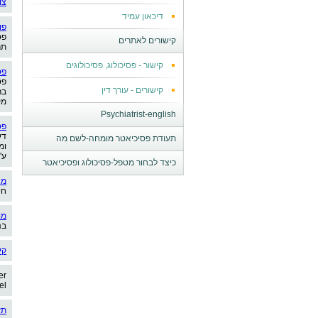
צו
דיכאון עמיד
פו
פס
קישורים לאתרים
תר
קישור - פסיכולוג, פסיכולוגים
פס
פס
קישורים - עורך דין
בר
מק
Psychiatrist-english
פס
דע
תעודת פסיכיאטר מומחה-לשם מה
ומ
ע"
כיצד לבחור מטפל-פסיכולוג ופסיכיאטר
מא
חי
מו
בנ
קי
er
el
תע