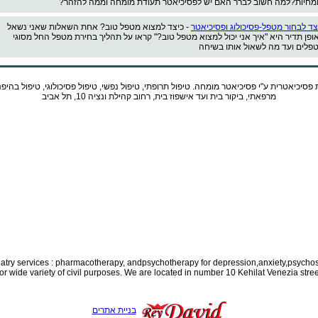
מחיות?למה חשוב לברר האם יש לפסיכיאטר תעודת מומחה וממה להזהר?
צד לבחור מטפל-פסיכולוג ופסיכיאטר
- כיצד למצוא מטפל טוב? אחת השאלות שאני נשאל
ופן תדיר היא "איך אני יכול למצוא מטפל טוב?" קראו על תהליך בחירת מטפל החל מסוגי
פלים ועד מה לשאול אותו בשיחה
 פסיכיאטרית ע"י
פסיכיאטר
מומחה. טיפול תרופתי, טיפול נפשי, טיפול פסיכולוגי, טיפול בהיפ
מרפאתי, ביקור בית ועד אישפוז בית, רחוב קהילת ונציה 10, תל אביב
iatry services : pharmacotherapy, and
psychotherapy for depression,anxiety,psychos
for wide variety of civil purposes. We are located in number 10 Kehilat Venezia street
בניית אתרים