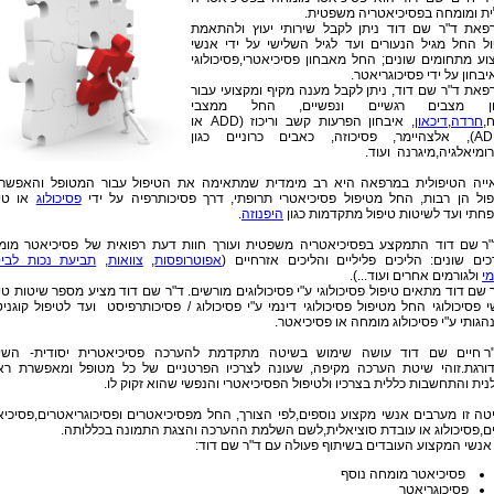
ית ומומחה בפסיכיאטריה משפטית.
פאת ד"ר שם דוד ניתן לקבל שירותי יעוץ ולהתאמת
ול החל מגיל הנעורים ועד לגיל השלישי על ידי אנשי
וע מתחומים שונים; החל מאבחון פסיכיאטרי,פסיכולוגי
יבחון על ידי פסיכוגריאטר.
פאת ד"ר שם דוד, ניתן לקבל מענה מקיף ומקצועי עבור
ון מצבים רגשיים ונפשיים, החל ממצבי
,
חרדה
,
דיכאון
, איבחון הפרעות קשב וריכוז (ADD או
ADHD), אלצהיימר, פסיכוזה, כאבים כרוניים כגון
ומיאלגיה,מיגרנה ועוד.
ייה הטיפולית במרפאה היא רב מימדית שמתאימה את הטיפול עבור המטופל והאפשרוי
פול הן רבות, החל מטיפול פסיכיאטרי תרופתי, דרך פסיכותרפיה על ידי
פסיכולוג
או טיפ
חתי ועד לשיטות טיפול מתקדמות כגון
היפנוזה
.
"ר שם דוד התמקצע בפסיכיאטריה משפטית ועורך חוות דעת רפואית של פסיכיאטר מומ
כים שונים: הליכים פליליים והליכים אזרחיים (
אפוטרופסות
,
צוואות
,
תביעת נכות לביט
י
ולגורמים אחרים ועוד...).
 שם דוד מתאים טיפול פסיכולוגי ע"י פסיכולוגים מורשים. ד"ר שם דוד מציע מספר שיטות טי
 פסיכולוגי החל מטיפול פסיכולוגי דינמי ע"י פסיכולוג / פסיכותרפיסט ועד לטיפול קוגניט
גותי ע"י פסיכולוג מומחה או פסיכיאטר.
ר חיים שם דוד עושה שימוש בשיטה מתקדמת להערכה פסיכיאטרית יסודית- השי
ורגת.זוהי שיטת הערכה מקיפה, שעונה לצרכיו הפרטניים של כל מטופל ומאפשרת ראי
נית והתחשבות כללית בצרכיו ולטיפול הפסיכיאטרי והנפשי שהוא זקוק לו.
טה זו מערבים אנשי מקצוע נוספים,לפי הצורך, החל מפסיכיאטרים ופסיכוגריאטרים,פסיכי
ים,פסיכולוג או עובדת סוציאלית,לשם השלמת ההערכה והצגת התמונה בכללותה.
 אנשי המקצוע העובדים בשיתוף פעולה עם ד"ר שם דוד:
פסיכיאטר מומחה נוסף
פסיכוגריאטר