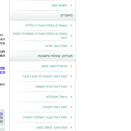
תשוש נפש
מאמרים
מאמרים בפסיכיאטריה כללית
מאמרים בפסיכיאטריה משפטית (חוות
הק
דעת
האמ
פסיכ
פסיכיאטר פרטי
זקו
המו
מונחים, שאלות ותשובות
פרופיל רפואי נפשי
פסי
איב
חוות דעת רפואית לרישיון נהיגה
נוש
חוות דעת לבית משפט
טיפול פסיכולוגי
חוות דעת רפואית
מי
חוות דעת עבור רשלנות רפואית
ומ
לח
פסיכיאטר טיפול נפשי