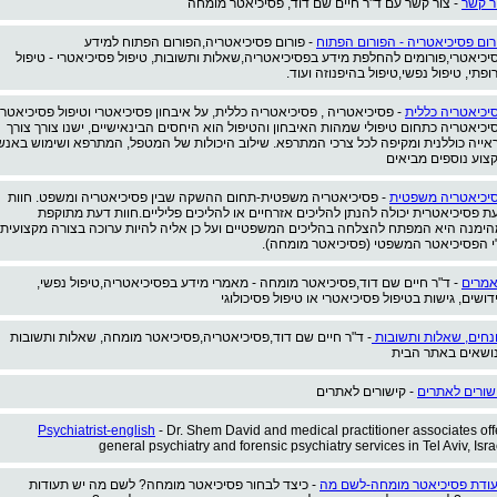
ר קשר
- צור קשר עם ד"ר חיים שם דוד, פסיכיאטר מומחה
רום פסיכיאטריה - הפורום הפתוח
- פורום פסיכיאטריה,הפורום הפתוח למידע
יכיאטרי,פורומים להחלפת מידע בפסיכיאטריה,שאלות ותשובות, טיפול פסיכיאטרי - טיפול
ופתי, טיפול נפשי,טיפול בהיפנוזה ועוד.
יכיאטריה כללית
- פסיכיאטריה , פסיכיאטריה כללית, על איבחון פסיכיאטרי וטיפול פסיכיאטרי
יכיאטריה כתחום טיפולי שמהות האיבחון והטיפול הוא היחסים הבינאישיים, ישנו צורך צורך
אייה כוללנית ומקיפה לכל צרכי המתרפא. שילוב היכולות של המטפל, המתרפא ושימוש באנש
צוע נוספים מביאים
יכיאטריה משפטית
- פסיכיאטריה משפטית-תחום ההשקה שבין פסיכיאטריה ומשפט. חוות
ת פסיכיאטרית יכולה להנתן להליכים אזרחיים או להליכים פליליים.חוות דעת מתוקפת
הימנה היא המפתח להצלחה בהליכים המשפטיים ועל כן אליה להיות ערוכה בצורה מקצועית
י הפסיכיאטר המשפטי (פסיכיאטר מומחה).
מרים
- ד"ר חיים שם דוד,פסיכיאטר מומחה - מאמרי מידע בפסיכיאטריה,טיפול נפשי,
דושים, גישות בטיפול פסיכיאטרי או טיפול פסיכולוגי
נחים, שאלות ותשובות
- ד"ר חיים שם דוד,פסיכיאטריה,פסיכיאטר מומחה, שאלות ותשובות
ושאים באתר הבית
שורים לאתרים
- קישורים לאתרים
Psychiatrist-english
- Dr. Shem David and medical practitioner associates off
general psychiatry and forensic psychiatry services in Tel Aviv, Isra
ודת פסיכיאטר מומחה-לשם מה
- כיצד לבחור פסיכיאטר מומחה? לשם מה יש תעודות