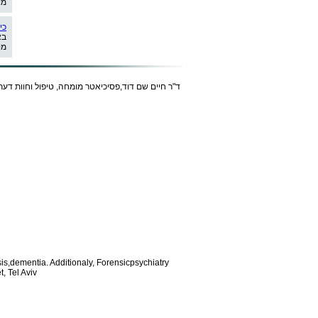
מו
כי
בא
מט
ד"ר חיים שם דוד,פסיכיאטר מומחה, טיפול וחוות דעת
is,dementia. Additionaly, Forensic
psychiatry
, Tel Aviv