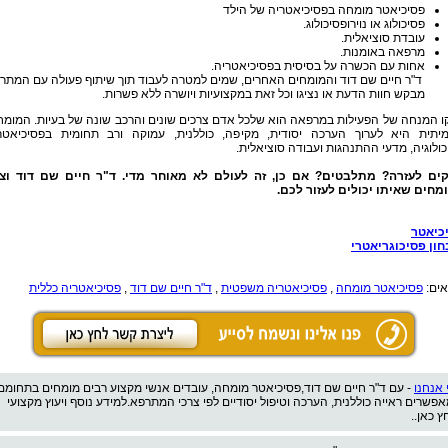
פסיכיאטר מומחה בפסיכיאטריה של הילד
פסיכולוג או נוירופסיכולוג.
עובדת סוציאלית.
מרפאה באומנות.
אחות עם הכשרה על בסיסית בפסיכיאטריה.
ד"ר חיים שם דוד והמומחים האחרים, שמים למטרה לעבוד תוך שיתוף פעולה עם המתר
מבקש חוות הדעת או נציגו וכל זאת במקצועיות ויושרה ללא פשרות.
ו המנחה של הפעילות במרפאה הוא שלכל אדם צרכים שונים והרכב שונה של בעיות. המומח
יתית היא לערוך הערכה יסודית, מקיפה, כוללנית, עמוקה ורב תחומית בפסיכיאטרי
ולוגיה, מדעי ההתנהגות ועבודה סוציאלית.
קים לעזרה? מתלבטים? אם כן, זה לעולם לא מאוחר מדי. ד"ר חיים שם דוד וצו
מחים שאיתו יכולים לעזור לכם.
כיאטר
חון פסיכוגריאטרי
אים:
פסיכיאטר מומחה
,
פסיכיאטריה משפטית
,
ד"ר חיים שם דוד
,
פסיכיאטריה כללית
 אנחנו
- עם ד"ר חיים שם דוד,פסיכיאטר מומחה, עובדים אנשי מקצוע רבים מומחים בתחומם
אפשרים ראייה כוללנית, הערכה וטיפול יסודיים לפי צרכי המתרפא.למידע נוסף ויעוץ מקצועי
ץ כאן..