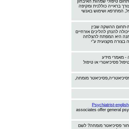
תחום טיפולי שמהות האיבחון
צורך בראייה כוללנית ומקיפה
ל, המתרפא ושימוש באנשי
-תחום ההשקה שבין
כולה להנתן להליכים אזרחיים
ימנה היא המפתח להצלחה
 בצורה מקצועית ע"י
 - מאמרי מידע
יפול פסיכיאטרי או טיפול
פסיכיאטריה,פסיכיאטר מומחה,
Psychiatrist-english
associates offer general psy
חור פסיכיאטר מומחה? לשם