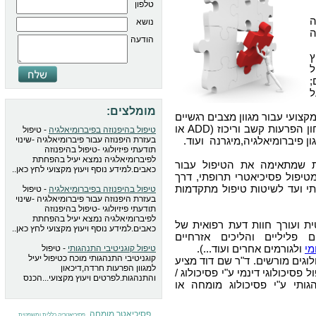
טלפון
נושא
ה
הודעה
ץ
ל
;
ל
מומלצים:
צועי עבור מגוון מצבים רגשיים
, איבחון הפרעות קשב וריכוז (ADD או
טיפול בהיפנוזה בפיברומיאלגיה
- טיפול
בעזרת היפנוזה עבור פיברומיאלגיה -שינוי
תודעתי פיזיולוגי -טיפול בהיפנוזה
לפיברומיאלגיה נמצא יעיל בהפחתת
ת שמתאימה את הטיפול עבור
כאבים.למידע נוסף ויעוץ מקצועי לחץ כאן..
טיפול פסיכיאטרי תרופתי, דרך
י ועד לשיטות טיפול מתקדמות
טיפול בהיפנוזה בפיברומיאלגיה
- טיפול
בעזרת היפנוזה עבור פיברומיאלגיה -שינוי
תודעתי פיזיולוגי -טיפול בהיפנוזה
לפיברומיאלגיה נמצא יעיל בהפחתת
 ועורך חוות דעת רפואית של
כאבים.למידע נוסף ויעוץ מקצועי לחץ כאן..
 פליליים והליכים אזרחיים
מי
ולגורמים אחרים ועוד...).
טיפול קוגניטיבי התנהגותי
- טיפול
קוגניטיבי התנהגותי מוכח כטיפול יעיל
לוגים מורשים. ד"ר שם דוד מציע
למגוון הפרעות חרדה,דיכאון
פסיכולוגי דינמי ע"י פסיכולוג /
והתנהגות.לפרטים ויעוץ מקצועי...הכנס
גותי ע"י פסיכולוג מומחה או
פסיכיאטר מומחה
,
,
פסיכיאטריה כללית ומשפטית