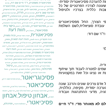
ת להערכה פסיכיאטרית יסודית-
,
,
פסיכיאטריה משפטית
ד"ר חיים שם דוד
פורום
עונה לצרכיו הפרטניים של כל
,
,
,
פסיכיאטריה
טיפול פסיכיאטרי
פסיכיאטריה
איבחון פסיכיאטרי
ות כללית בצרכיו ולטיפול
,
,
,
,
,
כללית
פסיכיאטר ילדים
מצב רוח
הפרעת אישיות
סכיזופרניה
,
,
,
,
חרדה
הפרעת קשב וריכוז
הפרעת אכילה
הפרעות פסיכוטיות
,
היפנוזה
,
,
,
,
,
דיכאון
כאבים
מיגרנה
פיברומיאלגיה
דיסוציאציה
,
,
,
,
,
דיכאון אחרי לידה
דיכאון אטיפי
חרדת בחינות
תרופות
הריון
בחינה
י הצורך, החל מפסיכיאטרים
,
,
,
,
פסיכומטרית
חרדות ילדים
חרדה חברתית
טיפול קוגניטיבי התנהגותי
או עובדת סוציאלית,לשם השלמת
,
,
,
,
ביקור בית
פסיכוגריאטריה
אלצהיימר
כאבי גב
דיאטה
חוות דעת
פסיכיאטרי
,
,
טיפול בית
ד"ר שם דוד:
פסיכיאטרית
,
,
,
נכות נפשית
אובדן כושר עבודה
,
,
,
,
חוות דעת רפואית
נכות תפקודית
צוואה
ביטוח לאומי
,
,
,
,
אפוטרופסות
רישיון נהיגה
מאמרים
אחריות פלילית
תשוש נפש
,
,
,
,
בפסיכיאטריה
כיצד לבחור פסיכיאטר
דיסטימיה
דיכאון עונתי
דיכאון
ד
,
,
,
חוות דעת
תגובתי
טיפול באומנות
תופעות לוואי מיניות
,
,
פסיכיאטרית משפטית
חוות דעת פסיכיאטרית בהליך אזרחי
,
,
חוות דעת פסיכיאטרית משלימה
חוות דעת
עדות מומחה
,
,
פסיכיאטרית לצוואה
חוות דעת למינוי אפוטרופוס
חוות דעת
,
,
,
פסיכיאטרית נגדית
פסיכיאטר פרטי
שאלות ותשובות
מונחים
יה.
,
,
,
,
טיפול
בפסיכיאטריה
פרופיל נפשי
פסיכיאטר צבאי
קב"ן
שמים למטרה לעבוד תוך שיתוף
,
,
,
,
פסיכולוגי
טיפול נפשי
רשלנות רפואית
דיכאון עמיד
טיפול
,
,
,
או נציגו וכל זאת במקצועיות
דמנציה
פסיכיאטרי אגרסיבי
מחלת אלצהיימר
פסיכוגריאטר
,
,
אבחון הפרעת קשב וריכוז
פסיכיאטר
אדם צרכים שונים והרכב שונה
,
,
פסיכיאטר בתל אביב
פסיכיאטר
רכה יסודית, מקיפה, כוללנית,
,
,
,
,
גיה, מדעי ההתנהגות ועבודה
ברמת גן
פסיכיאטר בגבעתיים
טיפול פסיכולוגי קצר
צור קשר
היפנוזה
אבחון
טיפול
אבחון
,
,
,
רפואית
פסיכיאטרי
לם לא מאוחר מדי. ד"ר חיים
,
,
,
פסיכולוג
טיפולפסיכיאטרי