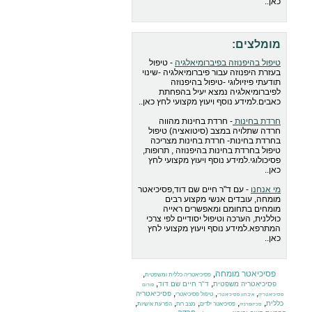
כאן..
מומלצים:
טיפול בהיפנוזה בפיברומיאלגיה
- טיפול
בעזרת היפנוזה עבור פיברומיאלגיה -שינוי
תודעתי פיזיולוגי -טיפול בהיפנוזה
לפיברומיאלגיה נמצא יעיל בהפחתת
כאבים.למידע נוסף ויעוץ מקצועי לחץ כאן..
חרדת בחינות
- חרדת בחינות מהווה
חרדה שתלויה במצב (סיטואציה) טיפול
בחרדת בחינות- חרדת בחינות מצריכה
טיפול בחרדת בחינות בהיפנוזה , תרופות,
פסיכולוגי.למידע נוסף ויעוץ מקצועי לחץ
כאן..
מי אנחנו
- עם ד"ר חיים שם דוד,פסיכיאטר
מומחה, עובדים אנשי מקצוע רבים
מומחים בתחומם ומאפשרים ראייה
כוללנית, הערכה וטיפול יסודיים לפי צרכי
המתרפא.למידע נוסף ויעוץ מקצועי לחץ
כאן..
פסיכיאטר מומחה
,
,
פסיכיאטריה כללית ומשפטית
,
,
פסיכיאטריה משפטית
ד"ר חיים שם דוד
פורום
,
,
,
פסיכיאטריה
טיפול פסיכיאטרי
פסיכיאטריה
איבחון פסיכיאטרי
,
,
,
,
,
כללית
פסיכיאטר ילדים
מצב רוח
הפרעת אישיות
סכיזופרניה