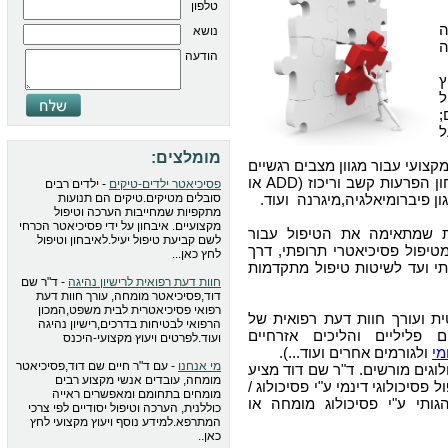
טלפון
נושא
ה
הודעה
ץ
ל
;
ל
מומלצים:
צועי עבור מגוון מצבים רגשיים
, איבחון הפרעות קשב וריכוז (ADD או
פסיכיאטר ילדים-טיקים
- ילדים רבים
סובלים מטיקים.טיקים הם תנועות
מתקפיות שמחייבות הערכה וטיפול
מקצועיים. איבחון על ידי פסיכיאטר הכרחי
ת שמתאימה את הטיפול עבור
לשם קביעת טיפול יעיל.לאיבחון וטיפול
טיפול פסיכיאטרי תרופתי, דרך
לחץ כאן...
י ועד לשיטות טיפול מתקדמות
חוות דעת רפואית לרישיון נהיגה
- ד"ר שם
דוד,פסיכיאטר מומחה, עורך חוות דעת
רפואי פסיכיאטרית לבית משפט,המכון
 ועורך חוות דעת רפואית של
הרפואי לבטיחות בדרכים,רישיון נהיגה
 פליליים והליכים אזרחיים
ועוד.לפרטים ויעוץ מקצועי-היכנס
מי
ולגורמים אחרים ועוד...).
מי אנחנו
- עם ד"ר חיים שם דוד,פסיכיאטר
לוגים מורשים. ד"ר שם דוד מציע
מומחה, עובדים אנשי מקצוע רבים
פסיכולוגי דינמי ע"י פסיכולוג /
מומחים בתחומם ומאפשרים ראייה
גותי ע"י פסיכולוג מומחה או
כוללנית, הערכה וטיפול יסודיים לפי צרכי
המתרפא.למידע נוסף ויעוץ מקצועי לחץ
כאן..