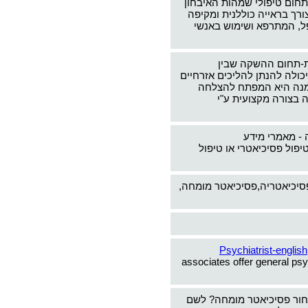
תחום טיפולי שמהות האיבחון
צורך בראייה כוללנית ומקיפה
ל, המתרפא ושימוש באנשי
-תחום ההשקה שבין
כולה להנתן להליכים אזרחיים
ימנה היא המפתח להצלחה
 בצורה מקצועית ע"י
 - מאמרי מידע
יפול פסיכיאטרי או טיפול
פסיכיאטריה,פסיכיאטר מומחה,
Psychiatrist-english
associates offer general psy
חור פסיכיאטר מומחה? לשם