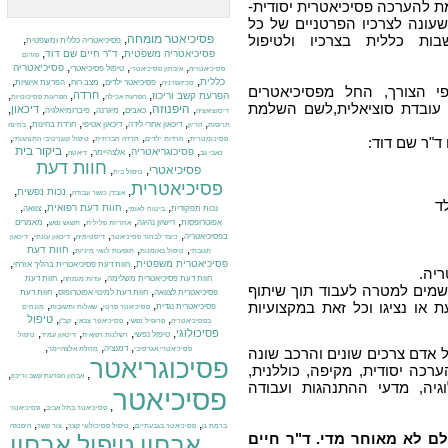
ת להערכה פסיכיאטרית יסודית-
עונה לצרכיו הפרטניים של כל
ות כללית בצרכיו ולטיפול
פסיכיאטר מומחה
,
,
פסיכיאטריה כללית ומשפטית
,
,
פסיכיאטריה משפטית
ד"ר חיים שם דוד
פורום
,
,
,
פסיכיאטריה
טיפול פסיכיאטרי
פסיכיאטריה
איבחון פסיכיאטרי
,
,
,
,
,
כללית
פסיכיאטר ילדים
מצב רוח
הפרעת אישיות
סכיזופרניה
י הצורך, החל מפסיכיאטרים
,
,
,
,
חרדה
הפרעת קשב וריכוז
הפרעת אכילה
הפרעות פסיכוטיות
או עובדת סוציאלית,לשם השלמת
,
היפנוזה
,
,
,
,
,
דיכאון
כאבים
מיגרנה
פיברומיאלגיה
דיסוציאציה
,
,
,
,
,
דיכאון אחרי לידה
דיכאון אטיפי
חרדת בחינות
תרופות
הריון
בחינה
,
,
,
,
ד"ר שם דוד:
פסיכומטרית
חרדות ילדים
חרדה חברתית
טיפול קוגניטיבי התנהגותי
,
,
,
,
ביקור בית
פסיכוגריאטריה
אלצהיימר
כאבי גב
דיאטה
חוות דעת
פסיכיאטרי
,
,
טיפול בית
פסיכיאטרית
,
,
,
נכות נפשית
אובדן כושר עבודה
ד
,
,
,
,
חוות דעת רפואית
נכות תפקודית
צוואה
ביטוח לאומי
,
,
,
,
אפוטרופסות
רישיון נהיגה
מאמרים
אחריות פלילית
תשוש נפש
,
,
,
,
בפסיכיאטריה
כיצד לבחור פסיכיאטר
דיסטימיה
דיכאון עונתי
דיכאון
,
,
,
חוות דעת
תגובתי
טיפול באומנות
תופעות לוואי מיניות
,
,
פסיכיאטרית משפטית
חוות דעת פסיכיאטרית בהליך אזרחי
יה.
,
,
חוות דעת פסיכיאטרית משלימה
חוות דעת
עדות מומחה
שמים למטרה לעבוד תוך שיתוף
,
,
פסיכיאטרית לצוואה
חוות דעת למינוי אפוטרופוס
חוות דעת
,
,
,
או נציגו וכל זאת במקצועיות
פסיכיאטרית נגדית
פסיכיאטר פרטי
שאלות ותשובות
מונחים
,
,
,
,
טיפול
בפסיכיאטריה
פרופיל נפשי
פסיכיאטר צבאי
קב"ן
,
,
,
,
פסיכולוגי
טיפול נפשי
רשלנות רפואית
דיכאון עמיד
טיפול
,
,
,
דמנציה
פסיכיאטרי אגרסיבי
מחלת אלצהיימר
אדם צרכים שונים והרכב שונה
פסיכוגריאטר
רכה יסודית, מקיפה, כוללנית,
,
,
אבחון הפרעת קשב וריכוז
גיה, מדעי ההתנהגות ועבודה
פסיכיאטר
,
,
פסיכיאטר בתל אביב
פסיכיאטר
,
,
,
,
ברמת גן
פסיכיאטר בגבעתיים
טיפול פסיכולוגי קצר
צור קשר
היפנוזה
לם לא מאוחר מדי. ד"ר חיים
אבחון
טיפול
אבחון