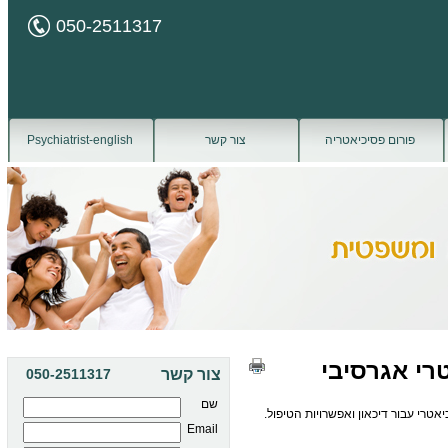
050-2511317
פורום פסיכיאטריה
צור קשר
Psychiatrist-english
רי אגרסיבי
צור קשר
050-2511317
שם
יאטרי עבור דיכאון ואפשרויות הטיפול.
Email