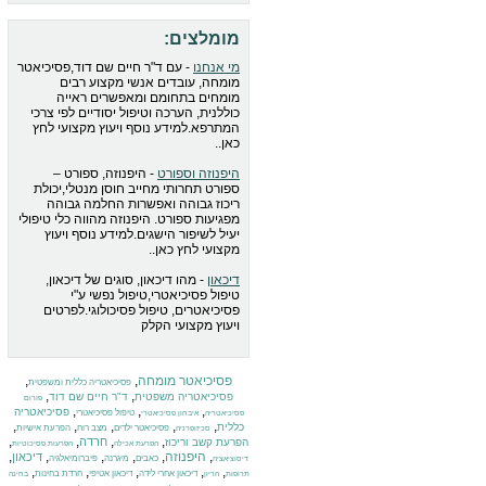
מומלצים:
מי אנחנו
- עם ד"ר חיים שם דוד,פסיכיאטר
מומחה, עובדים אנשי מקצוע רבים
מומחים בתחומם ומאפשרים ראייה
כוללנית, הערכה וטיפול יסודיים לפי צרכי
המתרפא.למידע נוסף ויעוץ מקצועי לחץ
כאן..
היפנוזה וספורט
- היפנוזה, ספורט –
ספורט תחרותי מחייב חוסן מנטלי,יכולת
ריכוז גבוהה ואפשרות החלמה גבוהה
מפגיעות ספורט. היפנוזה מהווה כלי טיפולי
יעיל לשיפור הישגים.למידע נוסף ויעוץ
מקצועי לחץ כאן..
דיכאון
- מהו דיכאון, סוגים של דיכאון,
טיפול פסיכיאטרי,טיפול נפשי ע"י
פסיכיאטרים, טיפול פסיכולוגי.לפרטים
ויעוץ מקצועי הקלק
פסיכיאטר מומחה
,
,
פסיכיאטריה כללית ומשפטית
,
,
פסיכיאטריה משפטית
ד"ר חיים שם דוד
פורום
,
,
,
פסיכיאטריה
טיפול פסיכיאטרי
פסיכיאטריה
איבחון פסיכיאטרי
,
,
,
,
,
כללית
פסיכיאטר ילדים
מצב רוח
הפרעת אישיות
סכיזופרניה
,
,
,
,
חרדה
הפרעת קשב וריכוז
הפרעת אכילה
הפרעות פסיכוטיות
,
היפנוזה
,
,
,
,
,
דיכאון
כאבים
מיגרנה
פיברומיאלגיה
דיסוציאציה
,
,
,
,
,
דיכאון אחרי לידה
דיכאון אטיפי
חרדת בחינות
תרופות
הריון
בחינה