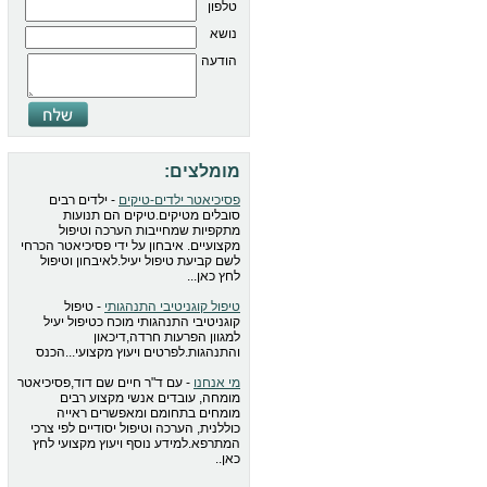
טלפון
נושא
הודעה
מומלצים:
פסיכיאטר ילדים-טיקים
- ילדים רבים
סובלים מטיקים.טיקים הם תנועות
מתקפיות שמחייבות הערכה וטיפול
מקצועיים. איבחון על ידי פסיכיאטר הכרחי
לשם קביעת טיפול יעיל.לאיבחון וטיפול
לחץ כאן...
טיפול קוגניטיבי התנהגותי
- טיפול
קוגניטיבי התנהגותי מוכח כטיפול יעיל
למגוון הפרעות חרדה,דיכאון
והתנהגות.לפרטים ויעוץ מקצועי...הכנס
מי אנחנו
- עם ד"ר חיים שם דוד,פסיכיאטר
מומחה, עובדים אנשי מקצוע רבים
מומחים בתחומם ומאפשרים ראייה
כוללנית, הערכה וטיפול יסודיים לפי צרכי
המתרפא.למידע נוסף ויעוץ מקצועי לחץ
כאן..